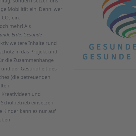
ltag, sondern setzen uns
ige Mobilität ein. Denn: wer
h CO
₂ ein
.
och mehr! Als
unde Erde. Gesunde
ktiv weitere Inhalte rund
chutz in das Projekt und
r für die Zusammenhänge
n und der Gesundheit des
ches (die betreuenden
alten
, Kreativideen und
 Schulbetrieb einsetzen
 Kinder kann es nur auf
eben.