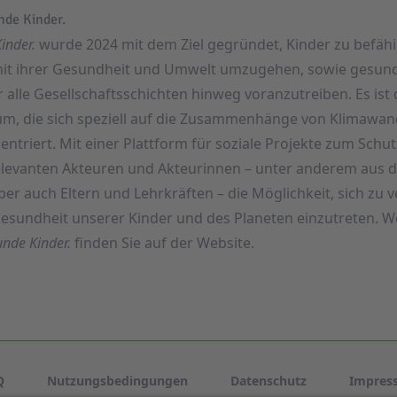
nde Kinder.
inder.
wurde 2024 mit dem Ziel gegründet, Kinder zu befäh
t ihrer Gesundheit und Umwelt umzugehen, sowie gesund
alle Gesellschaftsschichten hinweg voranzutreiben. Es ist di
m, die sich speziell auf die Zusammenhänge von Klimawan
ntriert. Mit einer Plattform für soziale Projekte zum Sch
elevanten Akteuren und Akteurinnen – unter anderem aus d
aber auch Eltern und Lehrkräften – die Möglichkeit, sich zu
sundheit unserer Kinder und des Planeten einzutreten. W
nde Kinder.
finden Sie auf der
Website
.
Q
Nutzungsbedingungen
Datenschutz
Impres