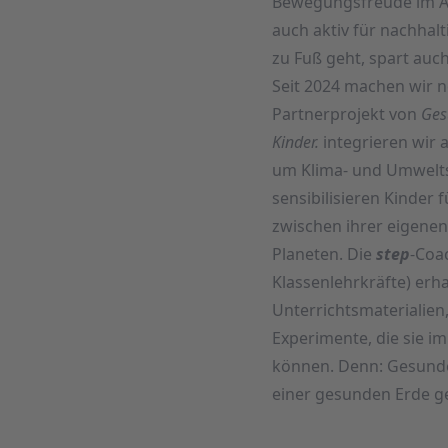
Bewegungsfreude im Al
auch aktiv für nachhalt
zu Fuß geht, spart auc
Seit 2024 machen wir n
Partnerprojekt von
Ges
Kinder.
integrieren wir a
um Klima- und Umwelts
sensibilisieren Kinde
zwischen ihrer eigene
Planeten. Die
step
-Coa
Klassenlehrkräfte) erh
Unterrichtsmaterialien
Experimente, die sie im
können. Denn: Gesunde
einer gesunden Erde g