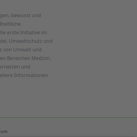
igen, bewusst und
heitliche
e erste Initiative im
del, Umweltschutz und
utz von Umwelt und
en Bereichen Medizin,
 vernetzen und
eitere Informationen
sum